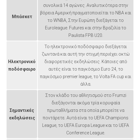
συνολικά 14 αγώνες. Αναλυτικότερα στην
βόρεια Αμερική πραγματοποιείται το NBA και
Μπάσκετ
το WNBA, Στην Ευρώπη διεξάγεται το
Euroleague. Futures και στην Βραζιλία το
Paulista FPB U20.
Το ηλεκτρονικό ποδόσφαιρο διεξάγεται
ζωντανά και αυτή την στιγμή περιέχει οκτώ
Ηλεκτρονικό
διαφορετικές εκδηλώσεις. Κάποιες από
ποδόσφαιρο
αυτές είναι το παγκόσμιο Euro 24, το
παγκόσμιο premier league, το Volta FA cup και
άλλα.
Στον κλάδο του αθλητισμού στο Frumzi
διεξάγονται ακόμα τρία κορυφαία
Σημαντικές
πρωταθλήματα στα οποία μπορείτε να
εκδηλώσεις
ποντάρετε. Αυτά είναι το UEFA Champions
League, το UEFA Europa League και το UEFA
Conference League.