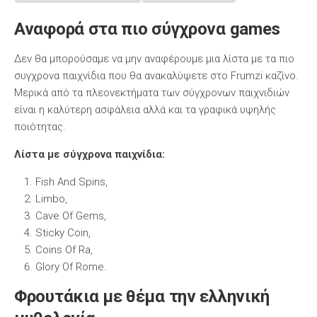
Αναφορά στα πιο σύγχρονα games
Δεν θα μπορούσαμε να μην αναφέρουμε μια λίστα με τα πιο
συγχρονα παιχνίδια που θα ανακαλύψετε στο Frumzi καζίνο.
Μερικά από τα πλεονεκτήματα των σύγχρονων παιχνιδιών
είναι η καλύτερη ασφάλεια αλλά και τα γραφικά υψηλής
ποιότητας.
Λίστα με σύγχρονα παιχνίδια:
Fish And Spins,
Limbo,
Cave Of Gems,
Sticky Coin,
Coins Of Ra,
Glory Of Rome.
Φρουτάκια με θέμα την ελληνική