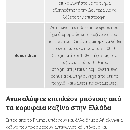
επικοινωνήστε με το τμήμα
εξυπηρέτησης την Δευτέρα για να
λάβετε την επιστροφή.
Αυτή είναι μια ειδική προσφορά που
έχει διαμορφώσει το καζίνο για τους
παίκτες του. Ο παίκτης μπορεί να λάβει
το εντυπωσιακό ποσό των 1.000€.
Bonus dice
Στοιχηματίστε 100€ παίζοντας στο
καζίνο και κάθε 100€ που
στοιχηματίζεται θα λαμβάνεται ένα
bonus dice. Στην συνέχεια παίξτε το
παιχνίδι και λάβετε τις ανταμοιβές.
Ανακαλύψτε επιπλέον μπόνους από
τα κορυφαία καζίνο στην Ελλάδα
Εκτός από το Frumzi, υπάρχουν και άλλα δημοφιλή ελληνικά
καζίνο που προσφέρουν ανταγωνιστικά μπόνους και