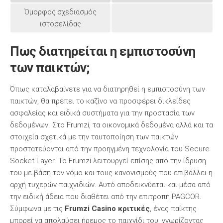
Όμορφος σχεδιασμός
ιστοσελίδας
Πως διατηρείται η εμπιστοσύνη
των παικτών;
Όπως καταλαβαίνετε για να διατηρηθεί η εμπιστοσύνη των
παικτών, θα πρέπει το καζίνο να προσφέρει δικλείδες
ασφαλείας και ειδικά συστήματα για την προστασία των
δεδομένων. Στο Frumzi, τα οικονομικά δεδομένα αλλά και τα
στοιχεία σχετικά με την ταυτοποίηση των παικτών
προστατεύονται από την προηγμένη τεχνολογία του Secure
Socket Layer. Το Frumzi λειτουργεί επίσης από την ίδρυση
του με βάση τον νόμο και τους κανονισμούς που επιβάλλει η
αρχή τυχερών παιχνιδιών. Αυτό αποδεικνύεται και μέσα από
την ειδική άδεια που διαθέτει από την επιτροπή PAGCOR.
Σύμφωνα με τις
Frumzi Casino κριτικές
, ένας παίκτης
μπορεί να απολαύσει ήρεμος το παιχνίδι του, γνωρίζοντας