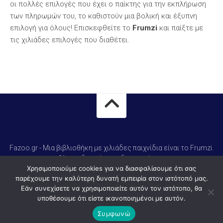
οι πολλές επιλογές που έχει ο παίκτης για την εκπλήρωση
των πληρωμών του, το καθιστούν μια βολική και έξυπνη
επιλογή για όλους! Επισκεφθείτε το
Frumzi
και παίξτε με
τις χιλιάδες επιλογές που διαθέτει.
Fazoo.gr - Μια βιβλιοθήκη με χιλιάδες παιχνίδια είναι το Frumzi.
Ολα τα δικαιώματα διατηρούνται.
Χρησιμοποιούμε cookies για να διασφαλίσουμε ότι σας
παρέχουμε την καλύτερη δυνατή εμπειρία στον ιστότοπό μας.
Εάν συνεχίσετε να χρησιμοποιείτε αυτόν τον ιστότοπο, θα
υποθέσουμε ότι είστε ικανοποιημένοι με αυτόν.
Συμφωνώ