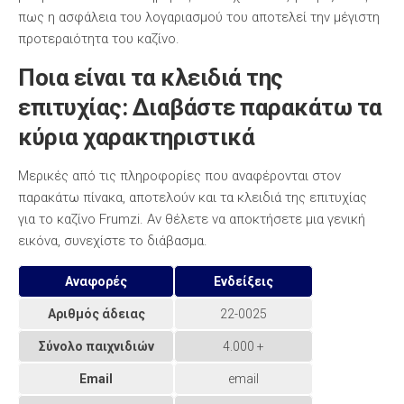
πως η ασφάλεια του λογαριασμού του αποτελεί την μέγιστη
προτεραιότητα του καζίνο.
Ποια είναι τα κλειδιά της
επιτυχίας: Διαβάστε παρακάτω τα
κύρια χαρακτηριστικά
Μερικές από τις πληροφορίες που αναφέρονται στον
παρακάτω πίνακα, αποτελούν και τα κλειδιά της επιτυχίας
για το καζίνο Frumzi. Αν θέλετε να αποκτήσετε μια γενική
εικόνα, συνεχίστε το διάβασμα.
Αναφορές
Ενδείξεις
Αριθμός άδειας
22-0025
Σύνολο παιχνιδιών
4.000 +
Email
email