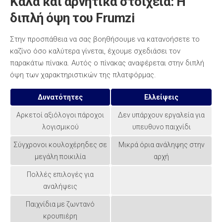
Καλά και αρνητικά στοιχεία: Η
διπλή όψη του Frumzi
Στην προσπάθεια να σας βοηθήσουμε να κατανοήσετε το
καζίνο όσο καλύτερα γίνεται, έχουμε σχεδιάσει τον
παρακάτω πίνακα. Αυτός ο πίνακας αναφέρεται στην διπλή
όψη των χαρακτηριστικών της πλατφόρμας.
Δυνατότητες
Ελλείψεις
Αρκετοί αξιόλογοι πάροχοι
Δεν υπάρχουν εργαλεία για
λογισμικού
υπευθυνο παιχνίδι
Σύγχρονοι κουλοχέρηδες σε
Μικρά όρια ανάληψης στην
μεγάλη ποικιλία
αρχή
Πολλές επιλογές για
αναλήψεις
Παιχνίδια με ζωντανό
κρουπιέρη