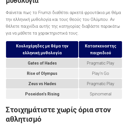
μυθολογία
Φαίνεται πως το Frumzi διαθέτει αρκετά φρουτάκια με θέμα
την ελληνική μυθολογία και τους θεούς του Ολύμπου. Αν
θέλετε παιχνίδια αυτής της κατηγορίας διαβάστε παρακάτω
για να μάθετε τα χαρακτηριστικά τους.
Κουλοχέρηδες με θέμα την
Κατασκευαστης
ελληνική μυθολογία
παιχνιδιού
Gates of Hades
Pragmatic Play
Rise of Olympus
Play’n Go
Zeus vs Hades
Pragmatic Play
Poseidon’s Rising
Spinomenal
Στοιχημάτιστε χωρίς όρια στον
αθλητισμό