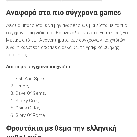
Αναφορά στα πιο σύγχρονα games
Δεν θα μπορούσαμε να μην αναφέρουμε μια λίστα με τα πιο
συγχρονα παιχνίδια που θα ανακαλύψετε στο Frumzi καζίνο.
Μερικά από τα πλεονεκτήματα των σύγχρονων παιχνιδιών
είναι η καλύτερη ασφάλεια αλλά και τα γραφικά υψηλής
ποιότητας.
Λίστα με σύγχρονα παιχνίδια:
Fish And Spins,
Limbo,
Cave Of Gems,
Sticky Coin,
Coins Of Ra,
Glory Of Rome.
Φρουτάκια με θέμα την ελληνική