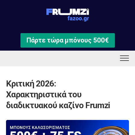
Skip
to
content
Πάρτε τώρα μπόνους 500€
Κριτική 2026:
Χαρακτηριστικά του
διαδικτυακού καζίνο Frumzi